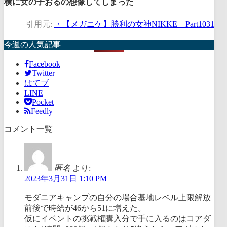
横に女の子おるの想像してしまった
引用元:
・【メガニケ】勝利の女神NIKKE Part1031
今週の人気記事
Facebook
Twitter
はてブ
LINE
Pocket
Feedly
コメント一覧
匿名
より:
2023年3月31日 1:10 PM
モダニアキャンプの自分の場合基地レベル上限解放
前後で時給が46から51に増えた。
仮にイベントの挑戦権購入分で手に入るのはコアダ