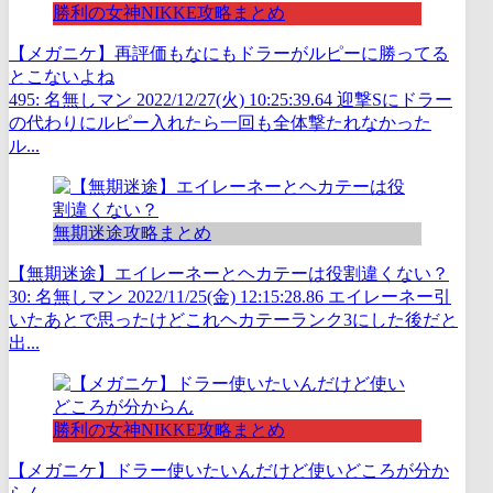
勝利の女神NIKKE攻略まとめ
【メガニケ】再評価もなにもドラーがルピーに勝ってる
とこないよね
495: 名無しマン 2022/12/27(火) 10:25:39.64 迎撃Sにドラー
の代わりにルピー入れたら一回も全体撃たれなかった
ル...
無期迷途攻略まとめ
【無期迷途】エイレーネーとヘカテーは役割違くない？
30: 名無しマン 2022/11/25(金) 12:15:28.86 エイレーネー引
いたあとで思ったけどこれヘカテーランク3にした後だと
出...
勝利の女神NIKKE攻略まとめ
【メガニケ】ドラー使いたいんだけど使いどころが分か