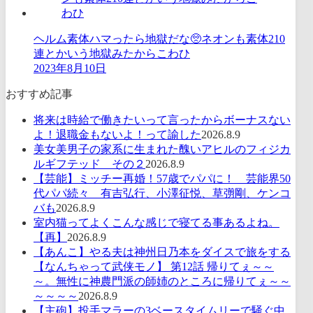
ヘルム素体ハマったら地獄だな🥺ネオンも素体210
連とかいう地獄みたからこわひ
2023年8月10日
おすすめ記事
将来は時給で働きたいって言ったからボーナスない
よ！退職金もないよ！って諭した
2026.8.9
美女美男子の家系に生まれた醜いアヒルのフィジカ
ルギフテッド その２
2026.8.9
【芸能】ミッチー再婚！57歳でパパに！ 芸能界50
代パパ続々 有吉弘行、小澤征悦、草彅剛、ケンコ
バも
2026.8.9
室内猫ってよくこんな感じで寝てる事あるよね。
【再】
2026.8.9
【あんこ】やる夫は神州日乃本をダイスで旅をする
【なんちゃって武侠モノ】 第12話 帰りてぇ～～
～。無性に神農門派の師姉のところに帰りてぇ～～
～～～～
2026.8.9
【主砲】投手マラーの3ベースタイムリーで騒ぐ中