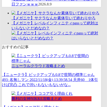
日ファンｗｗｗ
2026.8.9
【メガニケ】サクラなんか素体引いて終わりやろ
【メガニケ】レベルインフィニティpassって絶対は
いらないとだめなの？
おすすめの記事
ニューラルクラウド攻略まとめ
【ニュークラ】ピックアップも0.8で世間の標準じゃん
493: 名無しマン 2022/11/18(金) 13:39:58.54 天井60 1体引
けば完凸 これで渋いもないもないがな...
勝利の女神NIKKE攻略まとめ