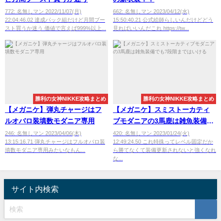
772: 名無しマン 2022/11/07(月)
662: 名無しマン 2023/04/12(水)
22:04:46.02 達成パック組だけど月間ブー
15:50:40.21 公式絵師らしいんだけどどう
スト買うか迷う 価値で言えば999%以上...
見ればいいんだこれ https://tw...
勝利の女神NIKKE攻略まとめ
勝利の女神NIKKE攻略まとめ
【メガニケ】弾丸チャージはフ
【メガニケ】スミストーカティ
ルオバロ装填数モダニア専用
ブモダニアの3馬鹿は雑魚装備で
も7段階まではいける
246: 名無しマン 2023/04/06(木)
420: 名無しマン 2023/01/24(火)
13:15:16.71 弾丸チャージはフルオバロ装
12:49:24.50 これ特殊ってレベル固定だか
填数モダニア専用みたいなもん...
ら勝てなくて装備更新されないと強くなれ
な...
サイト内検索