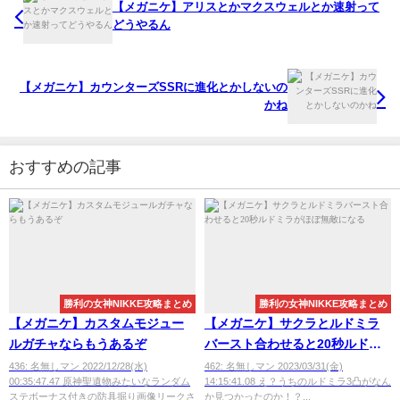
【メガニケ】アリスとかマクスウェルとか速射って
どうやるん
【メガニケ】カウンターズSSRに進化とかしないの
かね
おすすめの記事
勝利の女神NIKKE攻略まとめ
勝利の女神NIKKE攻略まとめ
【メガニケ】カスタムモジュー
【メガニケ】サクラとルドミラ
ルガチャならもうあるぞ
バースト合わせると20秒ルドミ
ラがほぼ無敵になる
436: 名無しマン 2022/12/28(水)
462: 名無しマン 2023/03/31(金)
00:35:47.47 原神聖遺物みたいなランダム
14:15:41.08 え？うちのルドミラ3凸がなん
ステボーナス付きの防具掘り画像リークさ
か見つかったのか！？...