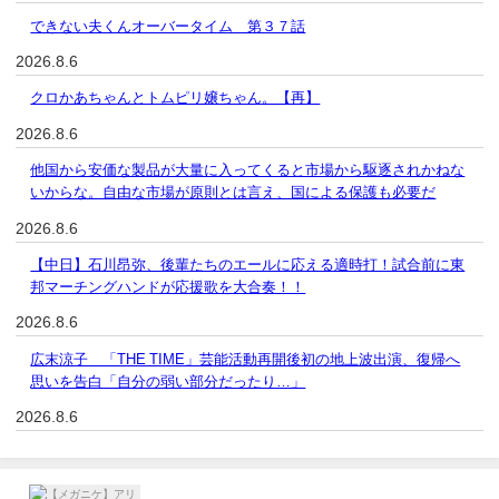
できない夫くんオーバータイム 第３７話
2026.8.6
クロかあちゃんとトムピリ嬢ちゃん。【再】
2026.8.6
他国から安価な製品が大量に入ってくると市場から駆逐されかねな
いからな。自由な市場が原則とは言え、国による保護も必要だ
2026.8.6
【中日】石川昂弥、後輩たちのエールに応える適時打！試合前に東
邦マーチングハンドが応援歌を大合奏！！
2026.8.6
広末涼子 「THE TIME」芸能活動再開後初の地上波出演、復帰へ
思いを告白「自分の弱い部分だったり…」
2026.8.6