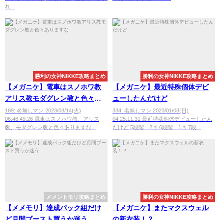
れ...
勝利の女神NIKKE攻略まとめ
勝利の女神NIKKE攻略まとめ
【メガニケ】電車はスノホワ教
【メガニケ】最近特殊個体デビ
アリス教モダグレン教と色々あ
ューしたんだけど
りますな
189: 名無しマン 2023/03/14(火)
334: 名無しマン 2023/01/08(日)
06:46:49.26 電車はスノホワ教、アリス
04:25:11.31 最近特殊個体デビューしたん
教、モダグレン教と色々ありますな...
だけど 5段階 2回 6段階 1回 7段...
メメントモリ攻略まとめ
勝利の女神NIKKE攻略まとめ
【メメモリ】達成パック組だけ
【メガニケ】またマクスウェル
ど月間ブースト買うか迷う
の新衣装！？