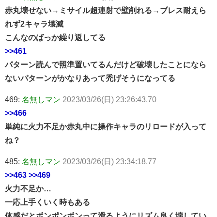
赤丸壊せない→ミサイル超連射で壁削れる→ブレス耐えら
れず2キャラ壊滅
こんなのばっか繰り返してる
>>461
パターン読んで照準置いてるんだけど破壊したことになら
ないパターンがかなりあって禿げそうになってる
469:
名無しマン
2023/03/26(日) 23:26:43.70
>>466
単純に火力不足か赤丸中に操作キャラのリロードが入って
ね？
485:
名無しマン
2023/03/26(日) 23:34:18.77
>>463
>>469
火力不足か…
一応上手くいく時もある
体感だとポンポンポンって滑るようにリズム良く壊してい