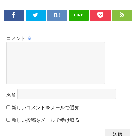
LINE
コメント
※
名前
新しいコメントをメールで通知
新しい投稿をメールで受け取る