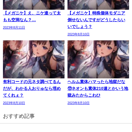
【メガニケ】え、ニケ達って太
【メガニケ】特殊個体モダニア
もも空洞なん？…
倒せないんですがどうしたらい
いでしょう？
2023年8月11日
2023年8月10日
有利コードの元ネタ調べてるん
ヘルム素体ハマったら地獄だな
だが、わかる人おりゅなら埋め
🥺ネオンも素体210連とかいう地
てくれぇ？
獄みたからこわひ
2023年8月10日
2023年8月10日
おすすめ記事