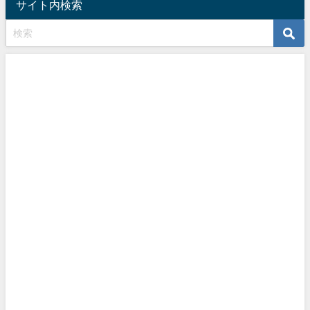
サイト内検索