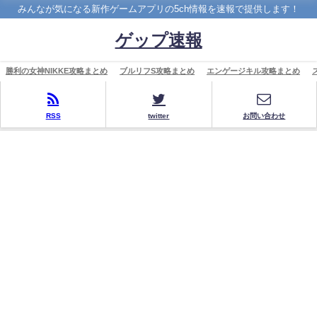
みんなが気になる新作ゲームアプリの5ch情報を速報で提供します！
ゲップ速報
勝利の女神NIKKE攻略まとめ
ブルリフS攻略まとめ
エンゲージキル攻略まとめ
RSS
twitter
お問い合わせ