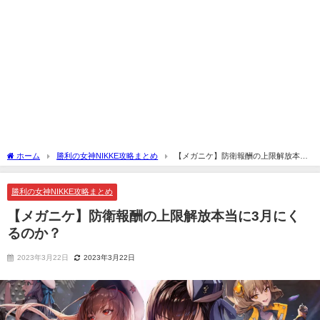
ホーム
勝利の女神NIKKE攻略まとめ
【メガニケ】防衛報酬の上限解放本当
に3月にくるのか？
勝利の女神NIKKE攻略まとめ
【メガニケ】防衛報酬の上限解放本当に3月にく
るのか？
2023年3月22日
2023年3月22日