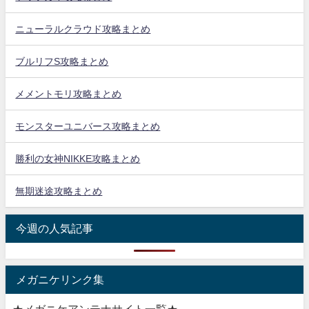
ニューラルクラウド攻略まとめ
ブルリフS攻略まとめ
メメントモリ攻略まとめ
モンスターユニバース攻略まとめ
勝利の女神NIKKE攻略まとめ
無期迷途攻略まとめ
今週の人気記事
メガニケリンク集