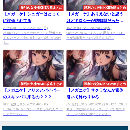
勝利の女神NIKKE攻略まとめ
勝利の女神NIKKE攻略まとめ
【メガニケ】シュガーはとっく
【メガニケ】ありえないと思う
に評価されてる
けどドロシーが防御型だったら
引退する
292: 名無しマン 2023/01/22(日)
152: 名無しマン 2023/03/23(木)
23:58:51.29 シュガーはとっくに評価され
00:15:24.35 ありえないと思うけどドロシ
てる バースト中の連射みたら誰でもわか
ーが防御型だったら引退する🤢...
る...
勝利の女神NIKKE攻略まとめ
勝利の女神NIKKE攻略まとめ
【メガニケ】アリスとバイパー
【メガニケ】サクラなんか素体
のスキンパス来るの？？？
引いて終わりやろ
842: 名無しマン 2023/04/20(木)
65: 名無しマン 2023/03/30(木) 12:10:28.67
15:34:52.87 シーズンパスどっちなん？ ア
サクラの防御80％アップとかって 雑にダ
リスとバイパー...
メージを50％軽減するとかあ...