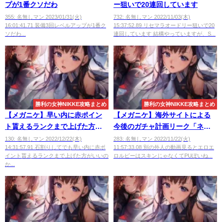
プが1番クソだわ
ー狙いで20連回しています
355: 名無しマン 2023/01/31(火)
732: 名無しマン 2022/11/03(木)
16:01:41.71 装備3回レベルアップが1番ク
15:37:52.89 リセマラオードリー狙いで20
ソだわ...
連回しています 結構やっていますが、S...
勝利の女神NIKKE攻略まとめ
勝利の女神NIKKE攻略まとめ
【メガニケ】早い内に赤ポイン
【メガニケ】海外サイトによる
ト貰えるランクまで上げた方が
今後のガチャ計画リーク「ネタ
いいのか？
バレ」
130: 名無しマン 2022/12/22(木)
283: 名無しマン 2022/11/22(火)
14:31:57.91 石割りしてでも早い内に赤ポ
11:57:33.08 別の外人の動画見るとエロエ
イント貰えるランクまで上げた方がいいの
ロルピーはスキンじゃなくてPUぽいね...
か...