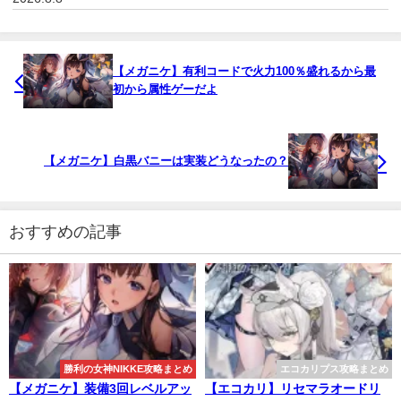
【メガニケ】有利コードで火力100％盛れるから最
初から属性ゲーだよ
【メガニケ】白黒バニーは実装どうなったの？
おすすめの記事
勝利の女神NIKKE攻略まとめ
エコカリプス攻略まとめ
【メガニケ】装備3回レベルアッ
【エコカリ】リセマラオードリ