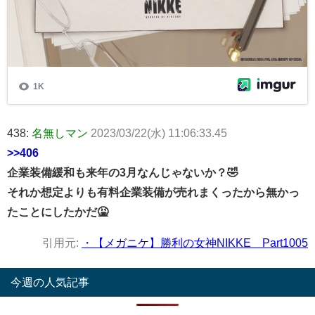
438:
名無しマン
2023/03/22(水) 11:06:33.45
>>406
企業装備緩和も来年の3月なんじゃないか？🤣
それか想定よりも有料企業装備が売れまくったから無かっ
たことにしたかだ🤮
引用元:
・【メガニケ】勝利の女神NIKKE Part1005
今週の人気記事