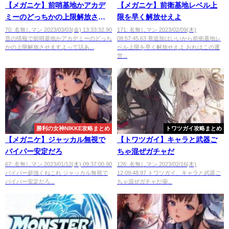
【メガニケ】前哨基地かアカデ
【メガニケ】前衛基地レベル上
ミーのどっちかの上限解放させ
限を早く解放せえよ
ますよって話あったよな？
70: 名無しマン 2023/03/03(金) 13:33:32.90
171: 名無しマン 2023/02/09(木)
昔の情報で前哨基地かアカデミーのどっち
08:57:45.63 章追加はいいから前衛基地レ
かの上限解放させますよって話あ...
ベル上限を早く解放せえよ おれはこの運
営...
勝利の女神NIKKE攻略まとめ
トワツガイ攻略まとめ
【メガニケ】ジャッカル無視で
【トワツガイ】キャラと武器ご
バイパー安定だろ
ちゃ混ぜガチャだ
67: 名無しマン 2023/01/12(木) 09:37:00.90
126: 名無しマン 2023/02/16(木)
バイパー超強くねこれ ジャッカル無視で
12:09:48.97 トワツガイ、キャラと武器ご
バイパー安定だろ...
ちゃ混ぜガチャだ🤩...