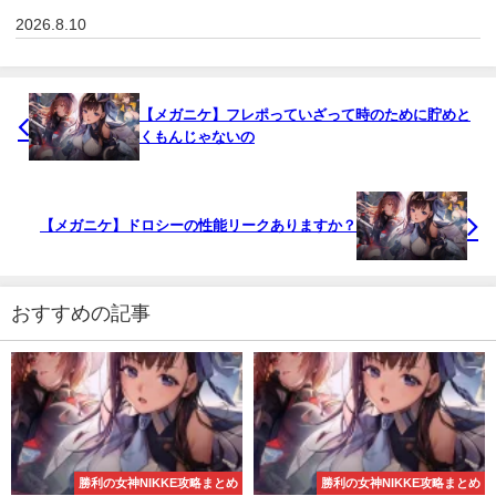
2026.8.10
【メガニケ】フレポっていざって時のために貯めと
くもんじゃないの
【メガニケ】ドロシーの性能リークありますか？
おすすめの記事
勝利の女神NIKKE攻略まとめ
勝利の女神NIKKE攻略まとめ