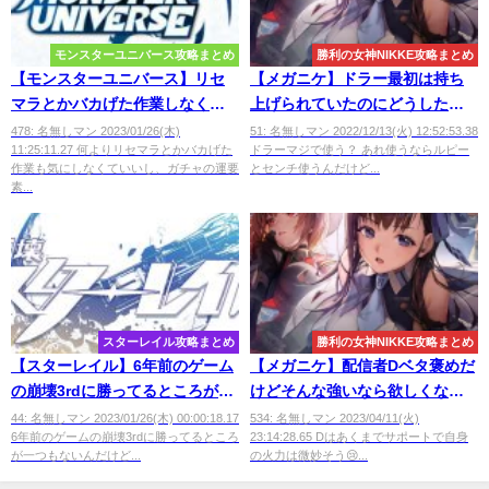
モンスターユニバース攻略まとめ
勝利の女神NIKKE攻略まとめ
【モンスターユニバース】リセ
【メガニケ】ドラー最初は持ち
マラとかバカげた作業しなくて
上げられていたのにどうしたん
いい
だ
478: 名無しマン 2023/01/26(木)
51: 名無しマン 2022/12/13(火) 12:52:53.38
11:25:11.27 何よりリセマラとかバカげた
ドラーマジで使う？ あれ使うならルピー
作業も気にしなくていいし、ガチャの運要
とセンチ使うんだけど...
素...
スターレイル攻略まとめ
勝利の女神NIKKE攻略まとめ
【スターレイル】6年前のゲーム
【メガニケ】配信者Dベタ褒めだ
の崩壊3rdに勝ってるところが一
けどそんな強いなら欲しくなる
つもない
な
44: 名無しマン 2023/01/26(木) 00:00:18.17
534: 名無しマン 2023/04/11(火)
6年前のゲームの崩壊3rdに勝ってるところ
23:14:28.65 Dはあくまでサポートで自身
が一つもないんだけど...
の火力は微妙そう😢...