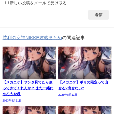
新しい投稿をメールで受け取る
勝利の女神NIKKE攻略まとめ
の関連記事
【メガニケ】サンタ見てたら戻
【メガニケ】ポリの限定って出
ってきてくれんか？ また一緒に
せる?出せない?
やろうや😢
2023年8月11日
2023年8月11日