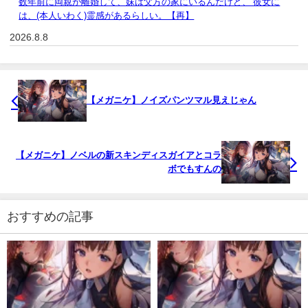
数年前に両親が離婚して、妹は父方の家にいるんだけど、 彼女に
は、(本人いわく)霊感があるらしい。【再】
2026.8.8
【メガニケ】ノイズパンツマル見えじゃん
【メガニケ】ノベルの新スキンディスガイアとコラ
ボでもすんの
おすすめの記事