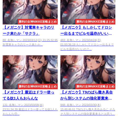
勝利の女神NIKKE攻略まとめ
勝利の女神NIKKE攻略まとめ
【メガニケ】対電車キャラのリ
【メガニケ】もしかしてドロシ
ーク来たか「サクラ」
ー出るまでピルモ温存がいい
の？
88: 名無しマン 2023/03/12(日) 21:25:32.95
483: 名無しマン 2023/04/24(月)
対電車キャラのリーク来たか...
01:00:36.19 もしかしてドロシー出るまで
ピルモ温存がいいの？...
勝利の女神NIKKE攻略まとめ
勝利の女神NIKKE攻略まとめ
【メガニケ】最近はドラー使っ
【メガニケ】T9のばら撒き具合
てる奴1人もおらんな
から別システムの強化要素来る
とは思う
131: 名無しマン 2023/03/08(水)
948: 名無しマン 2023/03/30(木)
23:51:34.39 最近はドラー使ってる奴1人も
15:49:46.61 T9のばら撒き具合みるに そろ
おらんな🥺...
そろ別システムの強化要素来るとは思う...