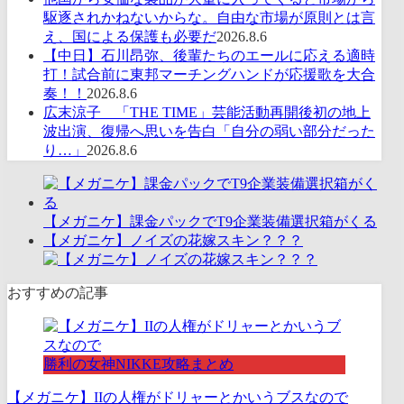
駆逐されかねないからな。自由な市場が原則とは言
え、国による保護も必要だ
2026.8.6
【中日】石川昂弥、後輩たちのエールに応える適時
打！試合前に東邦マーチングハンドが応援歌を大合
奏！！
2026.8.6
広末涼子 「THE TIME」芸能活動再開後初の地上
波出演、復帰へ思いを告白「自分の弱い部分だった
り…」
2026.8.6
【メガニケ】課金パックでT9企業装備選択箱がくる
【メガニケ】ノイズの花嫁スキン？？？
おすすめの記事
勝利の女神NIKKE攻略まとめ
【メガニケ】IIの人権がドリャーとかいうブスなので