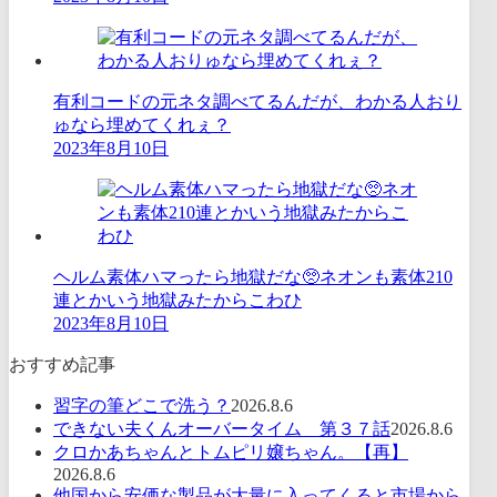
有利コードの元ネタ調べてるんだが、わかる人おり
ゅなら埋めてくれぇ？
2023年8月10日
ヘルム素体ハマったら地獄だな🥺ネオンも素体210
連とかいう地獄みたからこわひ
2023年8月10日
おすすめ記事
習字の筆どこで洗う？
2026.8.6
できない夫くんオーバータイム 第３７話
2026.8.6
クロかあちゃんとトムピリ嬢ちゃん。【再】
2026.8.6
他国から安価な製品が大量に入ってくると市場から