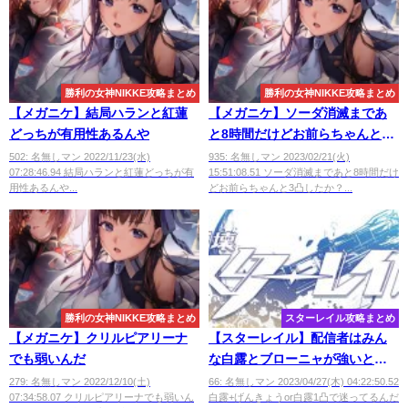
勝利の女神NIKKE攻略まとめ
勝利の女神NIKKE攻略まとめ
【メガニケ】結局ハランと紅蓮
【メガニケ】ソーダ消滅まであ
どっちが有用性あるんや
と8時間だけどお前らちゃんと3
凸したか？
502: 名無しマン 2022/11/23(水)
935: 名無しマン 2023/02/21(火)
07:28:46.94 結局ハランと紅蓮どっちが有
15:51:08.51 ソーダ消滅まであと8時間だけ
用性あるんや...
どお前らちゃんと3凸したか？...
勝利の女神NIKKE攻略まとめ
スターレイル攻略まとめ
【メガニケ】クリルピアリーナ
【スターレイル】配信者はみん
でも弱いんだ
な白露とブローニャが強いと言
ってる
279: 名無しマン 2022/12/10(土)
66: 名無しマン 2023/04/27(木) 04:22:50.52
07:34:58.07 クリルピアリーナでも弱いん
白露+げんきょうor白露1凸で迷ってるんだ