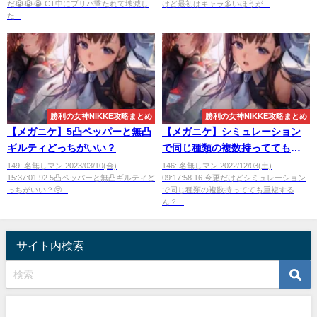
だ😭😭😭 CT中にプリバ撃たれて壊滅し
けど最初はキャラ多いほうが...
た...
勝利の女神NIKKE攻略まとめ
勝利の女神NIKKE攻略まとめ
【メガニケ】5凸ペッパーと無凸
【メガニケ】シミュレーション
ギルティどっちがいい？
で同じ種類の複数持ってても重
複するん？
149: 名無しマン 2023/03/10(金)
146: 名無しマン 2022/12/03(土)
15:37:01.92 5凸ペッパーと無凸ギルティど
09:17:58.16 今更だけどシミュレーション
っちがいい？🥺...
で同じ種類の複数持ってても重複する
ん？...
サイト内検索