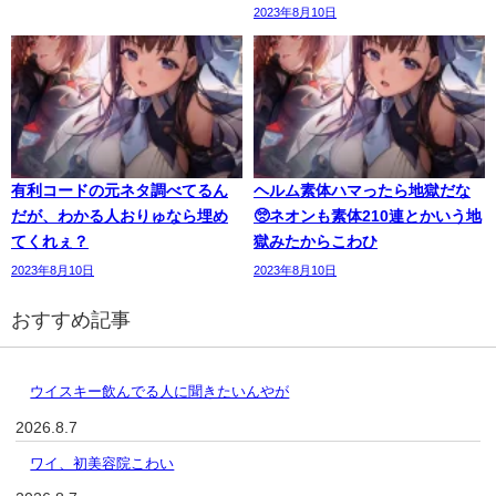
2023年8月10日
有利コードの元ネタ調べてるん
ヘルム素体ハマったら地獄だな
だが、わかる人おりゅなら埋め
🥺ネオンも素体210連とかいう地
てくれぇ？
獄みたからこわひ
2023年8月10日
2023年8月10日
おすすめ記事
ウイスキー飲んでる人に聞きたいんやが
2026.8.7
ワイ、初美容院こわい