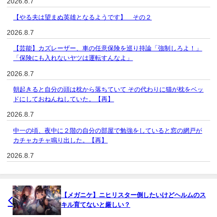
2026.8.7
【やる夫は望まぬ英雄となるようです】 その２
2026.8.7
【芸能】カズレーザー、車の任意保険を巡り持論「強制しろよ！」
「保険にも入れないヤツは運転すんなよ」
2026.8.7
朝起きると自分の頭は枕から落ちていて その代わりに猫が枕をベッ
ドにしておねんねしていた。【再】
2026.8.7
中一の頃、夜中に２階の自分の部屋で勉強をしていると窓の網戸が
カチャカチャ鳴り出した。【再】
2026.8.7
【メガニケ】ニヒリスター倒したいけどヘルムのス
キル育てないと厳しい？