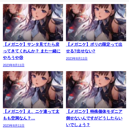
【メガニケ】サンタ見てたら戻
【メガニケ】ポリの限定って出
ってきてくれんか？ また一緒に
せる?出せない?
やろうや😢
2023年8月11日
2023年8月11日
【メガニケ】え、ニケ達って太
【メガニケ】特殊個体モダニア
もも空洞なん？…
倒せないんですがどうしたらい
いでしょう？
2023年8月11日