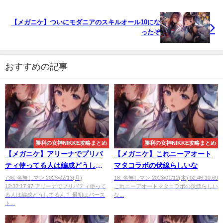
【メガニケ】ついにモダニアのスキルオール10にな
ったぞ
おすすめの記事
勝利の女神NIKKE攻略まとめ
勝利の女神NIKKE攻略まとめ
【メガニケ】アリーナでプリバ
【メガニケ】これニーアオート
ティ使ってる人は編成どうして
マタコラボの伏線らしいな
るん？
736: 名無しマン 2023/02/13(月)
18: 名無しマン 2023/01/12(木) 02:46:10.69
12:32:17.97 アリーナでプリバティ使って
これニーアオートマタコラボの伏線らしい
る人は編成どうしてるん？ 最初はバース
な...
ト...