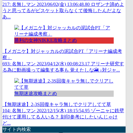
217: 名無しマン 2023/06/02(金) 13:06:48.80 ロザンナ諦めよ
うと思ってるがビスケット取らなくて後悔したんだよな
あ...
勝利の女神NIKKE攻略まとめ
【メガニケ】対ジャッカルの泥試合PT「アリーナ編成考
察」
693: 名無しマン 2023/04/12(水) 00:08:23.17 アリーナ研究す
る為に動画撮って編集する事も 覚えたしな🎦 ↓対ジャ...
無期迷途攻略まとめ
【無期迷途】2-3S回復キャラ無しでクリアしてて草
104: 名無しマン 2022/12/15(木) 18:15:54.95 ゾーニャに鉄壁
付けて運用してる人いる？ 刻印参考にしたいんじゃけ
ど...
サイト内検索