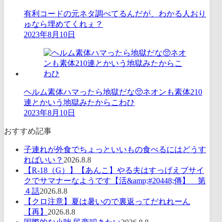
有利コードの元ネタ調べてるんだが、わかる人おり
ゅなら埋めてくれぇ？
2023年8月10日
ヘルム素体ハマったら地獄だな🥺ネオンも素体210
連とかいう地獄みたからこわひ
2023年8月10日
おすすめ記事
子連れが外食でちょっといいもの食べるにはどうす
ればいい？
2026.8.8
【R-18（G）】【あんこ】やる夫はすっげえブサイ
クでサマナーなようです【活&amp;#20448;傳】 第
４話
2026.8.8
【クロ注意】夏は暑いので裏返ってだれれーん
【再】
2026.8.8