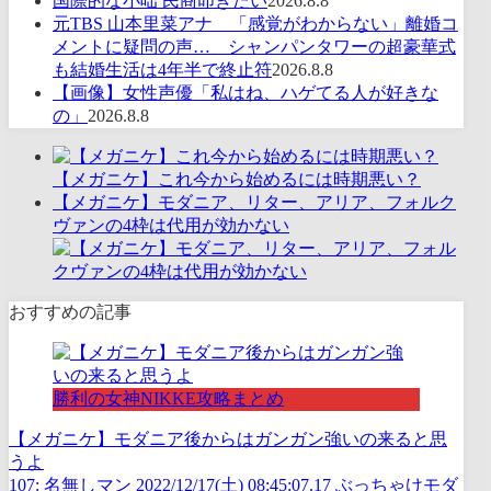
国際的な小咄 民商叩きたい
2026.8.8
元TBS 山本里菜アナ 「感覚がわからない」離婚コ
メントに疑問の声… シャンパンタワーの超豪華式
も結婚生活は4年半で終止符
2026.8.8
【画像】女性声優「私はね、ハゲてる人が好きな
の」
2026.8.8
【メガニケ】これ今から始めるには時期悪い？
【メガニケ】モダニア、リター、アリア、フォルク
ヴァンの4枠は代用が効かない
おすすめの記事
勝利の女神NIKKE攻略まとめ
【メガニケ】モダニア後からはガンガン強いの来ると思
うよ
107: 名無しマン 2022/12/17(土) 08:45:07.17 ぶっちゃけモダ