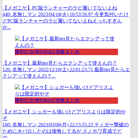
【メガニケ】PC版ランチャーのラピ履いてないよね
440: 名無しマン 2023/04/18(火) 10:53:59.97 今更気付いたけ
どPC版ランチャーのラピ履いてないよねえっちすぎん
か...
勝利の女神NIKKE攻略まとめ
【メガニケ】最新tier見たらエクシアって使えんの？
126: 名無しマン 2022/12/10(土) 22:01:23.71 最新tier見たらエ
クシアって使えんの？...
勝利の女神NIKKE攻略まとめ
【メガニケ】シュガーも強いけどアリスよりは限定的や
ぞ
160: 名無しマン 2023/03/06(月) 22:15:55.23 ティガー撃破の
ためにオバロしたのは後悔してるが スノホワ育成でど
の...