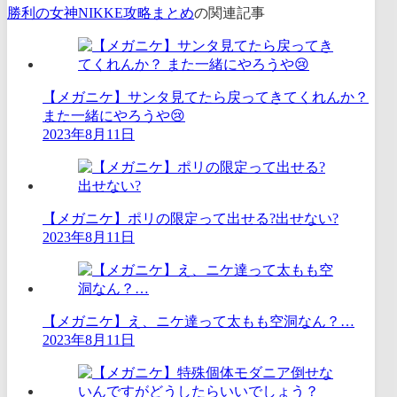
勝利の女神NIKKE攻略まとめ
の関連記事
【メガニケ】サンタ見てたら戻ってきてくれんか？
また一緒にやろうや😢
2023年8月11日
【メガニケ】ポリの限定って出せる?出せない?
2023年8月11日
【メガニケ】え、ニケ達って太もも空洞なん？…
2023年8月11日