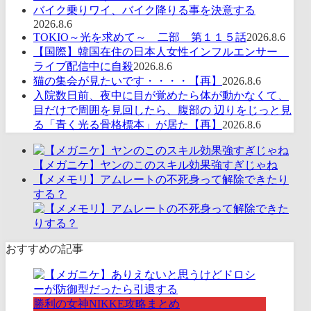
バイク乗りワイ、バイク降りる事を決意する
2026.8.6
TOKIO～光を求めて～ 二部 第１１５話
2026.8.6
【国際】韓国在住の日本人女性インフルエンサー
ライブ配信中に自殺
2026.8.6
猫の集会が見たいです・・・・【再】
2026.8.6
入院数日前、夜中に目が覚めたら体が動かなくて、
目だけで周囲を見回したら、腹部の 辺りをじっと見
る「青く光る骨格標本」が居た【再】
2026.8.6
【メガニケ】ヤンのこのスキル効果強すぎじゃね
【メメモリ】アムレートの不死身って解除できたり
する？
おすすめの記事
勝利の女神NIKKE攻略まとめ