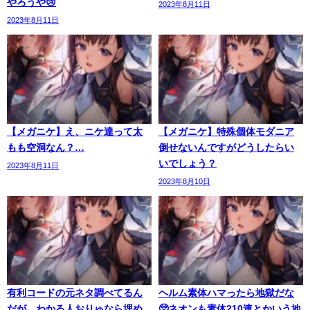
やろうや😢
2023年8月11日
2023年8月11日
【メガニケ】え、ニケ達って太
【メガニケ】特殊個体モダニア
もも空洞なん？…
倒せないんですがどうしたらい
いでしょう？
2023年8月11日
2023年8月10日
有利コードの元ネタ調べてるん
ヘルム素体ハマったら地獄だな
だが、わかる人おりゅなら埋め
🥺ネオンも素体210連とかいう地