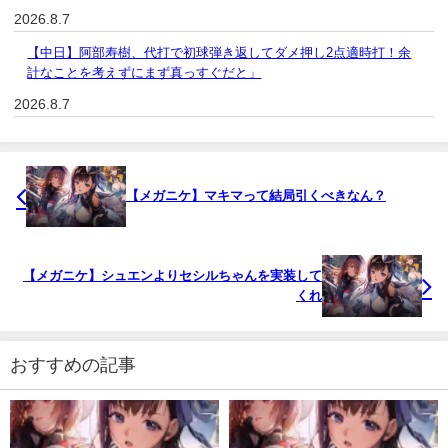
2026.8.7
【中日】阿部寿樹、代打で初球弾き返してダメ押し2点適時打！余
計なことを考えずにまず真っすぐだと」
2026.8.7
【メガニケ】マキマって結局引くべきなん？
【メガニケ】シュエンよりセシルちゃんを実装して
くれ
おすすめの記事