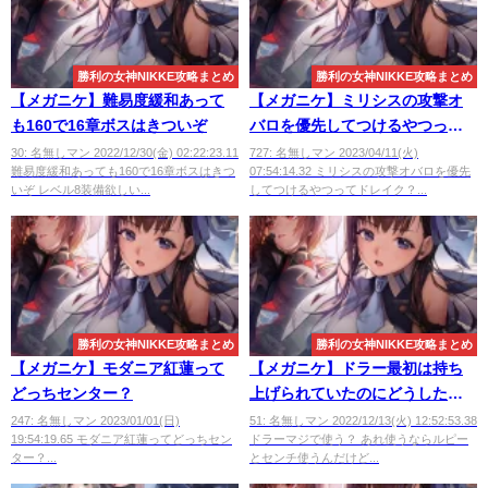
勝利の女神NIKKE攻略まとめ
勝利の女神NIKKE攻略まとめ
【メガニケ】難易度緩和あって
【メガニケ】ミリシスの攻撃オ
も160で16章ボスはきついぞ
バロを優先してつけるやつって
ドレイク？
30: 名無しマン 2022/12/30(金) 02:22:23.11
727: 名無しマン 2023/04/11(火)
難易度緩和あっても160で16章ボスはきつ
07:54:14.32 ミリシスの攻撃オバロを優先
いぞ レベル8装備欲しい...
してつけるやつってドレイク？...
勝利の女神NIKKE攻略まとめ
勝利の女神NIKKE攻略まとめ
【メガニケ】モダニア紅蓮って
【メガニケ】ドラー最初は持ち
どっちセンター？
上げられていたのにどうしたん
だ
247: 名無しマン 2023/01/01(日)
51: 名無しマン 2022/12/13(火) 12:52:53.38
19:54:19.65 モダニア紅蓮ってどっちセン
ドラーマジで使う？ あれ使うならルピー
ター？...
とセンチ使うんだけど...