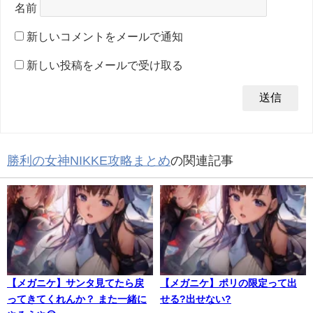
名前
新しいコメントをメールで通知
新しい投稿をメールで受け取る
勝利の女神NIKKE攻略まとめ
の関連記事
【メガニケ】サンタ見てたら戻
【メガニケ】ポリの限定って出
ってきてくれんか？ また一緒に
せる?出せない?