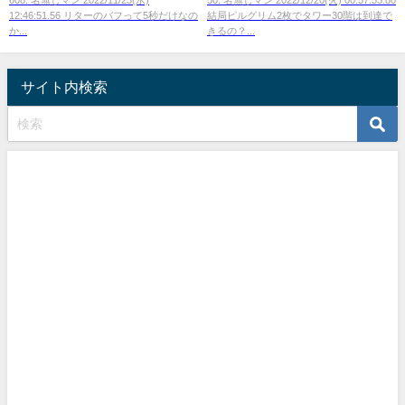
12:46:51.56 リターのバフって5秒だけなの
結局ピルグリム2枚でタワー30階は到達で
か...
きるの？...
サイト内検索