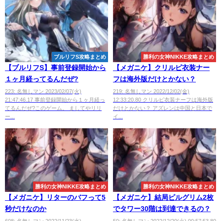
ブルリフS攻略まとめ
勝利の女神NIKKE攻略まとめ
【ブルリフS】事前登録開始から
【メガニケ】クリルピ衣装ナー
１ヶ月経ってるんだぜ?
フは海外版だけとかない？
223: 名無しマン 2023/02/07(火)
219: 名無しマン 2022/12/02(金)
21:47:46.17 事前登録開始から１ヶ月経っ
12:33:20.80 クリルピ衣装ナーフは海外版
てるんだぜ?このゲーム。 ましてやリリ
だけとかない？ アズレンは中国と日本で
ー...
イ...
勝利の女神NIKKE攻略まとめ
勝利の女神NIKKE攻略まとめ
【メガニケ】リターのバフって5
【メガニケ】結局ピルグリム2枚
秒だけなのか
でタワー30階は到達できるの？
608: 名無しマン 2022/11/23(水)
50: 名無しマン 2022/12/20(火) 00:57:53.80