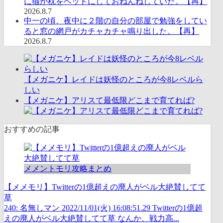
に猫が枕をベッドにしておねんねしていた。【再】
2026.8.7
中一の頃、夜中に２階の自分の部屋で勉強をしてい
ると窓の網戸がカチャカチャ鳴り出した。【再】
2026.8.7
【メガニケ】レイドは妖怪のところが今8レベルら
しい
【メガニケ】アリスて最低限どこまで育てれば?
おすすめの記事
メメントモリ攻略まとめ
【メメモリ】Twitterの1億超えの廃人がベル大絶賛してて
草
240: 名無しマン 2022/11/01(火) 16:08:51.29 Twitterの1億超
えの廃人がベル大絶賛してて草 なんか、戦力高...