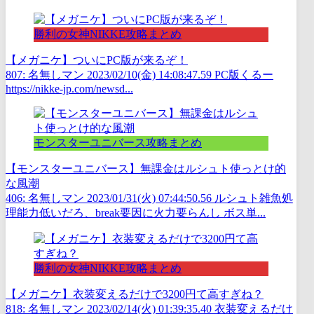
勝利の女神NIKKE攻略まとめ
【メガニケ】ついにPC版が来るぞ！
807: 名無しマン 2023/02/10(金) 14:08:47.59 PC版くるー
https://nikke-jp.com/newsd...
モンスターユニバース攻略まとめ
【モンスターユニバース】無課金はルシュト使っとけ的
な風潮
406: 名無しマン 2023/01/31(火) 07:44:50.56 ルシュト雑魚処
理能力低いだろ、break要因に火力要らんし ボス単...
勝利の女神NIKKE攻略まとめ
【メガニケ】衣装変えるだけで3200円て高すぎね？
818: 名無しマン 2023/02/14(火) 01:39:35.40 衣装変えるだけ