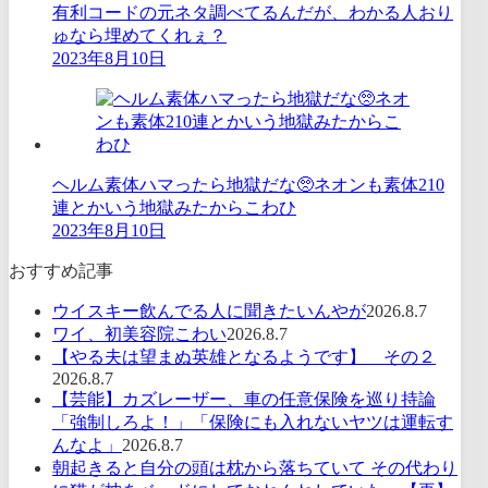
有利コードの元ネタ調べてるんだが、わかる人おり
ゅなら埋めてくれぇ？
2023年8月10日
ヘルム素体ハマったら地獄だな🥺ネオンも素体210
連とかいう地獄みたからこわひ
2023年8月10日
おすすめ記事
ウイスキー飲んでる人に聞きたいんやが
2026.8.7
ワイ、初美容院こわい
2026.8.7
【やる夫は望まぬ英雄となるようです】 その２
2026.8.7
【芸能】カズレーザー、車の任意保険を巡り持論
「強制しろよ！」「保険にも入れないヤツは運転す
んなよ」
2026.8.7
朝起きると自分の頭は枕から落ちていて その代わり