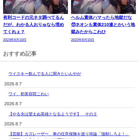
有利コードの元ネタ調べてるん
ヘルム素体ハマったら地獄だな
だが、わかる人おりゅなら埋め
🥺ネオンも素体210連とかいう地
てくれぇ？
獄みたからこわひ
2023年8月10日
2023年8月10日
おすすめ記事
ウイスキー飲んでる人に聞きたいんやが
2026.8.7
ワイ、初美容院こわい
2026.8.7
【やる夫は望まぬ英雄となるようです】 その２
2026.8.7
【芸能】カズレーザー、車の任意保険を巡り持論「強制しろよ！」