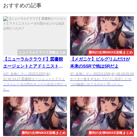
おすすめの記事
ニューラルクラウド攻略まとめ
勝利の女神NIKKE攻略まとめ
【ニューラルクラウド】図書館
【メガニケ】ピルグリムだけが
エージェントとアドミニストレ
本来のSSRで他はSRだよ
ータの思わせぶりな会話は何だ
147: 名無しマン 2022/12/07(水)
47: 名無しマン 2022/11/09(水) 06:18:05.04
22:42:14.27 図書館エージェントとアドミ
チーター多すぎるわ プロフに設定したや
ったの？
ニストレータの思わせぶりな会話は何だっ
つが編成に出てるのかと思ったら...
た...
勝利の女神NIKKE攻略まとめ
勝利の女神NIKKE攻略まとめ