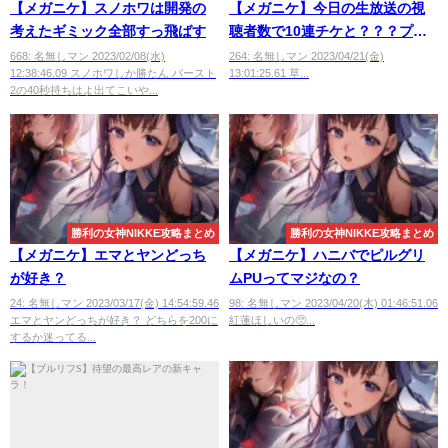
【メガニケ】スノホワは開発の
【メガニケ】今日の生放送の視
考えたギミック全部すっ飛ばす
聴者数で10連チケと？？？プレ
ゼント
668: 名無しマン 2023/02/08(水)
264: 名無しマン 2023/04/21(金)
12:38:46.09 スノホワしか勝たん バースト
13:01:25.61 草...
2の40秒持ちはよ出てこいや...
勝利の女神NIKKE攻略まとめ
勝利の女神NIKKE攻略まとめ
【メガニケ】エマとヤンどっち
【メガニケ】ハニバでピルグリ
が好き？
ムPUってマジなの？
24: 名無しマン 2023/03/17(金) 14:54:59.46
98: 名無しマン 2023/04/20(木) 01:46:51.06
エマとヤンどっちが好き？ どちらを200に
紅蓮ほしいの🥺...
するか迷ってる...