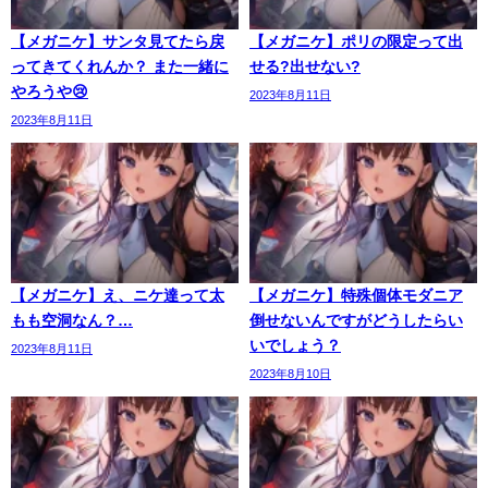
【メガニケ】サンタ見てたら戻
【メガニケ】ポリの限定って出
ってきてくれんか？ また一緒に
せる?出せない?
やろうや😢
2023年8月11日
2023年8月11日
【メガニケ】え、ニケ達って太
【メガニケ】特殊個体モダニア
もも空洞なん？…
倒せないんですがどうしたらい
いでしょう？
2023年8月11日
2023年8月10日