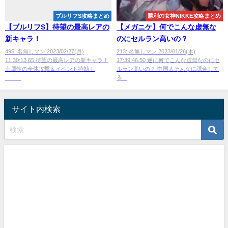
ブルリフS攻略まとめ
勝利の女神NIKKE攻略まとめ
【ブルリフS】待望の最高レアの
【メガニケ】何でこんな虚無な
新キャラ！
のにセルラン高いの？
495: 名無しマン 2023/02/27(月)
213: 名無しマン 2023/01/26(木)
11:30:13.65 待望の最高レアの新キャラ！
17:39:46.50 逆に何でこんな虚無なのにセ
土属性の全体攻撃＆イベント特効！
ルラン高いの？ 中国人そんなに課金して
……...
る...
サイト内検索