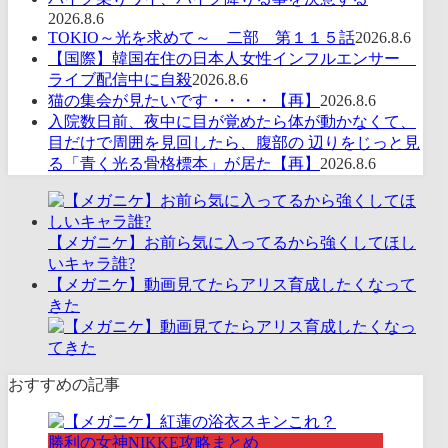
2026.8.6
TOKIO～光を求めて～ 二部 第１１５話
2026.8.6
【国際】韓国在住の日本人女性インフルエンサー
ライブ配信中に自殺
2026.8.6
猫の集会が見たいです・・・・【再】
2026.8.6
入院数日前、夜中に目が覚めたら体が動かなくて、
目だけで周囲を見回したら、腹部の 辺りをじっと見
る「青く光る骨格標本」が居た【再】
2026.8.6
【メガニケ】お前ら気に入ってるから強くしてほし
いキャラ誰?
【メガニケ】動画見てたらアリス育成したくなって
きた
おすすめの記事
勝利の女神NIKKE攻略まとめ