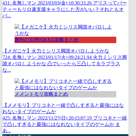
431: 名無しマン 2023/03/03(金) 10:30:33.26 アリスってパー
ティーもリロ速支援キャラにした方がいい？それともオ
バ...
勝利の女神NIKKE攻略まとめ
【メガニケ】火力ミシリス脚誰オバロしようかな
724: 名無しマン 2023/01/17(火) 09:24:21.94 火力ミシリス脚
誰オバロしようかな 凸でいったら三凸してるラプラス
な...
メメントモリ攻略まとめ
【メメモリ】プリコネと一緒で凸しすぎると最強にはな
れないタイプのゲームか
425: 名無しマン 2022/11/27(日) 20:15:07.19 プリコネと一緒
で凸しすぎると最強にはなれないタイプのゲームか ま
あ...