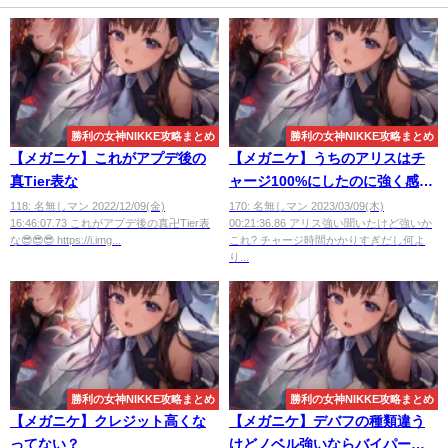
勝利の女神NIKKE攻略まとめ
勝利の女神NIKKE攻略まとめ
【メガニケ】これがアプデ後の
【メガニケ】うちのアリスはチ
真Tier表な
ャージ100%にしたのに強く感じ
ない
118: 名無しマン 2022/12/09(金)
170: 名無しマン 2023/03/09(木)
16:46:07.73 これがアプデ後の真卍Tier表
00:21:36.86 アリス強い聞いたけど強いか
な😎😎😎 https://i.img...
これ? チャージ時間かかりすぎだし何よ
り...
勝利の女神NIKKE攻略まとめ
勝利の女神NIKKE攻略まとめ
【メガニケ】クレジット高くな
【メガニケ】デバフの種類違う
ってない？
けどノベル強いならバイパーは