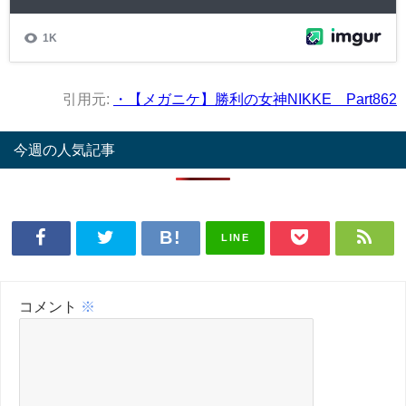
引用元:
・【メガニケ】勝利の女神NIKKE Part862
今週の人気記事
LINE
コメント
※