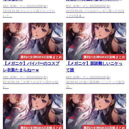
どうなの？
452: 名無しマン 2022/12/09(金)
831: 名無しマン 2023/04/05(水)
13:13:14.18 クレジット高くなってな
10:23:39.20 ノベルのペンギン買ったのぼ
い？...
くだけ説🐧...
勝利の女神NIKKE攻略まとめ
勝利の女神NIKKE攻略まとめ
【メガニケ】バイパーのコスプ
【メガニケ】面談難しいニケっ
レ衣装たまらねーｗ
て誰
265: 名無しマン 2023/03/23(木)
693: 名無しマン 2023/02/10(金)
01:42:56.19 これ買うかガチャ回すか悩
09:30:42.13 逆に面談難しいニケって誰🤔
む...
🤔...
勝利の女神NIKKE攻略まとめ
勝利の女神NIKKE攻略まとめ