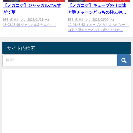
【メガニケ】ジャッカルごみす
【メガニケ】キューブのリロ速
ぎて草
と弾チャージどっちの枠ふやす
か
955: 名無しマン 2023/01/11(水)
538: 名無しマン 2023/03/02(木)
18:02:15.96 ジャッカルあかんやん...
12:44:48.63 キューブどうしよっかなー リ
ロ速と弾チャーどっちの枠ふやすか...
サイト内検索