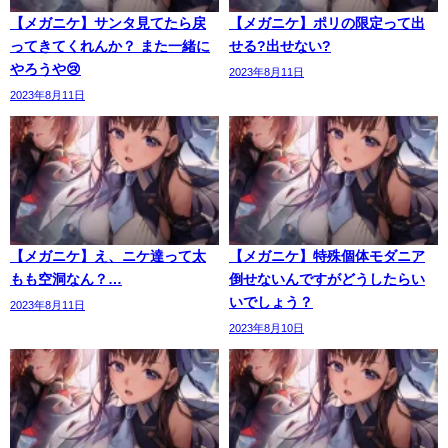
【メガニケ】サンタ見てたら戻
【メガニケ】ポリの限定って出
ってきてくれんか？ また一緒に
せる?出せない?
やろうや😢
2023年8月11日
2023年8月11日
【メガニケ】え、ニケ達って太
【メガニケ】特殊個体モダニア
もも空洞なん？…
倒せないんですがどうしたらい
いでしょう？
2023年8月11日
2023年8月10日