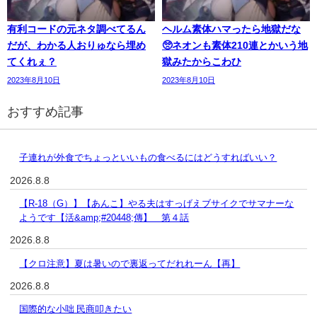
有利コードの元ネタ調べてるん
ヘルム素体ハマったら地獄だな
だが、わかる人おりゅなら埋め
🥺ネオンも素体210連とかいう地
てくれぇ？
獄みたからこわひ
2023年8月10日
2023年8月10日
おすすめ記事
子連れが外食でちょっといいもの食べるにはどうすればいい？
2026.8.8
【R-18（G）】【あんこ】やる夫はすっげえブサイクでサマナーな
ようです【活&amp;#20448;傳】 第４話
2026.8.8
【クロ注意】夏は暑いので裏返ってだれれーん【再】
2026.8.8
国際的な小咄 民商叩きたい