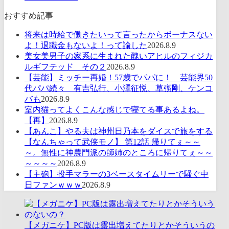
おすすめ記事
将来は時給で働きたいって言ったからボーナスない
よ！退職金もないよ！って諭した
2026.8.9
美女美男子の家系に生まれた醜いアヒルのフィジカ
ルギフテッド その２
2026.8.9
【芸能】ミッチー再婚！57歳でパパに！ 芸能界50
代パパ続々 有吉弘行、小澤征悦、草彅剛、ケンコ
バも
2026.8.9
室内猫ってよくこんな感じで寝てる事あるよね。
【再】
2026.8.9
【あんこ】やる夫は神州日乃本をダイスで旅をする
【なんちゃって武侠モノ】 第12話 帰りてぇ～～
～。無性に神農門派の師姉のところに帰りてぇ～～
～～～～
2026.8.9
【主砲】投手マラーの3ベースタイムリーで騒ぐ中
日ファンｗｗｗ
2026.8.9
【メガニケ】PC版は露出増えてたりとかそういうの