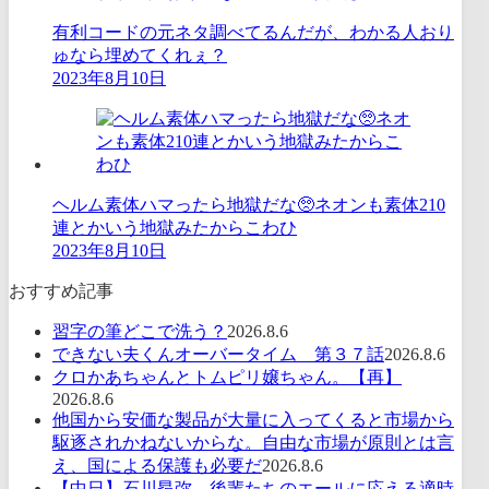
有利コードの元ネタ調べてるんだが、わかる人おり
ゅなら埋めてくれぇ？
2023年8月10日
ヘルム素体ハマったら地獄だな🥺ネオンも素体210
連とかいう地獄みたからこわひ
2023年8月10日
おすすめ記事
習字の筆どこで洗う？
2026.8.6
できない夫くんオーバータイム 第３７話
2026.8.6
クロかあちゃんとトムピリ嬢ちゃん。【再】
2026.8.6
他国から安価な製品が大量に入ってくると市場から
駆逐されかねないからな。自由な市場が原則とは言
え、国による保護も必要だ
2026.8.6
【中日】石川昂弥、後輩たちのエールに応える適時