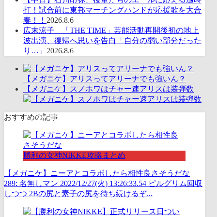
打！試合前に東邦マーチングハンドが応援歌を大合
奏！！
2026.8.6
広末涼子 「THE TIME」芸能活動再開後初の地上
波出演、復帰へ思いを告白「自分の弱い部分だった
り…」
2026.8.6
【メガニケ】アリスってアリーナでも強いん？
【メガニケ】スノホワはチャー速アリスは装弾数
おすすめの記事
勝利の女神NIKKE攻略まとめ
【メガニケ】ニーアとコラボしたら相性良さそうだな
289: 名無しマン 2022/12/27(火) 13:26:33.54 ピルグリム回収
しつつ 2Bの尻と素子の尻を待ち続けるぞ...