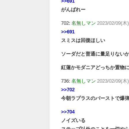
>>691
がんばれー
702:
名無しマン
2023/02/09(木)
>>691
スミスは回復ほしい
ソーダだと普通に量足りない
紅蓮かモダニアどっちか置物
736:
名無しマン
2023/02/09(木)
>>702
今朝ラプラスのバーストで爆
>>704
ノイズいる
ステップ以外のことを一切や