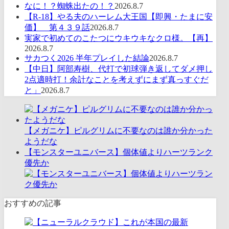
なに！？蜘蛛出たの！？
2026.8.7
【R-18】やる夫のハーレム大王国【即興・たまに安
価】 第４３９話
2026.8.7
実家で初めてのこたつにウキウキなクロ様。【再】
2026.8.7
サカつく2026 半年プレイした結論
2026.8.7
【中日】阿部寿樹、代打で初球弾き返してダメ押し
2点適時打！余計なことを考えずにまず真っすぐだ
と」
2026.8.7
【メガニケ】ピルグリムに不要なのは誰か分かった
ようだな
【モンスターユニバース】個体値よりハーツランク
優先か
おすすめの記事