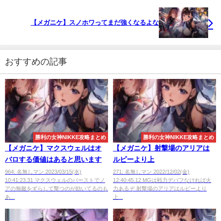
【メガニケ】スノホワってまだ強くなるよな
おすすめの記事
勝利の女神NIKKE攻略まとめ
勝利の女神NIKKE攻略まとめ
【メガニケ】マクスウェルはオ
【メガニケ】射撃場のアリアは
バロする価値はあると思います
ルピーより上
964: 名無しマン 2023/03/15(水)
271: 名無しマン 2022/12/02(金)
10:41:23.31 マクスウェルのバーストでノ
12:40:45.12 MGは戦力デバフなければ火
アの無敵をずらして撃つのが効いてるのも
力あるぞ 射撃場のアリアはルピーより
あ...
上...