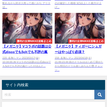
配れるから対ボス用って感じかな アリス
のが確定した模様 3凸以上した殿方が上
辺...
げ...
勝利の女神NIKKE攻略まとめ
勝利の女神NIKKE攻略まとめ
【メガニケ】Vコラボの話題は公
【メガニケ】ティガーにシュガ
式discoでも5chでも不評の嵐
ーはやっぱり必須？
220: 名無しマン 2023/03/17(金)
158: 名無しマン 2023/04/18(火)
10:34:00.36 Vコラボの話題は公式discoで
21:49:23.44 前のドリルははじめて倒せた
も5chでも不評の嵐だったがほんと...
から明日のドリル楽しみなんだ😎 チェン
ソ...
サイト内検索