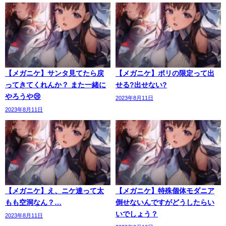
【メガニケ】サンタ見てたら戻
【メガニケ】ポリの限定って出
ってきてくれんか？ また一緒に
せる?出せない?
やろうや😢
2023年8月11日
2023年8月11日
【メガニケ】え、ニケ達って太
【メガニケ】特殊個体モダニア
もも空洞なん？…
倒せないんですがどうしたらい
いでしょう？
2023年8月11日