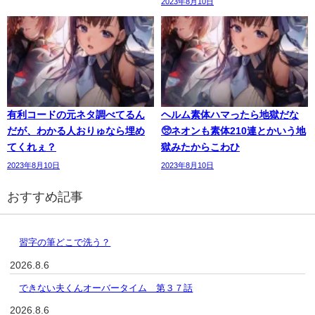
2023年8月10日
有利コードの元ネタ調べてるん
ヘルム素体ハマったら地獄だな
だが、わかる人おりゅなら埋め
🥺ネオンも素体210連とかいう地
てくれぇ？
獄みたからこわひ
2023年8月10日
2023年8月10日
おすすめ記事
習字の筆どこで洗う？
2026.8.6
できない夫くんオーバータイム 第３７話
2026.8.6