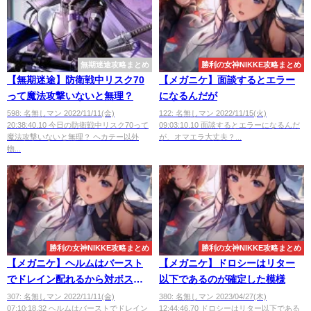
無期迷途攻略まとめ
勝利の女神NIKKE攻略まとめ
【無期迷途】防衛戦中リスク70
【メガニケ】面談するとエラー
って魔法攻撃いないと無理？
になるんだが
598: 名無しマン 2022/11/11(金)
122: 名無しマン 2022/11/15(火)
20:38:40.10 今日の防衛戦中リスク70って
09:03:10.10 面談するとエラーになるんだ
魔法攻撃いないと無理？ ヘカテー以外
が、オマエラ大丈夫？...
物...
勝利の女神NIKKE攻略まとめ
勝利の女神NIKKE攻略まとめ
【メガニケ】ヘルムはバースト
【メガニケ】ドロシーはリター
でドレイン配れるから対ボス用
以下であるのが確定した模様
って感じかな
307: 名無しマン 2022/11/11(金)
380: 名無しマン 2023/04/27(木)
07:10:18.32 ヘルムはバーストでドレイン
12:44:46.70 ドロシーはリター以下である