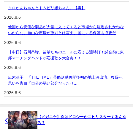
クロかあちゃんとトムピリ嬢ちゃん。【再】
2026.8.6
他国から安価な製品が大量に入ってくると市場から駆逐されかねな
いからな。自由な市場が原則とは言え、国による保護も必要だ
2026.8.6
【中日】石川昂弥、後輩たちのエールに応える適時打！試合前に東
邦マーチングハンドが応援歌を大合奏！！
2026.8.6
広末涼子 「THE TIME」芸能活動再開後初の地上波出演、復帰へ
思いを告白「自分の弱い部分だったり…」
2026.8.6
【メガニケ】次はドロシーかニヒリスターくるんや
ろ？