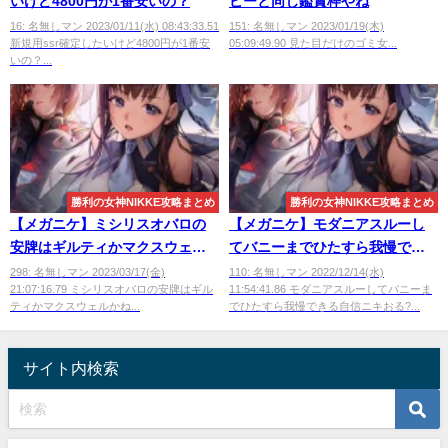
いけど4800円が1番安いの？
ピーと同じ鑑賞枠やね
16: 名無しマン 2023/01/11(水) 08:43:33.51
151: 名無しマン 2023/01/19(木)
新規用ssr確定したいけど4800円が1番安
05:09:49.90 見た目だけのゴミ女...
いの？...
勝利の女神NIKKE攻略まとめ
勝利の女神NIKKE攻略まとめ
【メガニケ】ミシリスオバロの
【メガニケ】モダニアスルーし
安牌はギルティかマクスウェル
てバニーまでひたすら我慢でき
かね
る自信ニキおる?
298: 名無しマン 2023/03/17(金)
110: 名無しマン 2022/12/14(水)
21:07:16.79 ミシリスオバロの安牌はギル
11:54:41.86 モダニアスルーしてバニーま
ティかマクスウェルかね...
でひたすら我慢できる自信ニキおる?...
サイト内検索