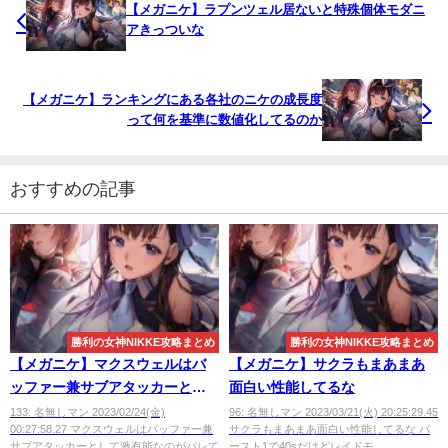
【メガニケ】ラプンツェル居ないと特殊個体モダニ
アきっついな
【メガニケ】ランキングにある各社のニケの成長度
って何を基準に数値化してるのか
おすすめの記事
勝利の女神NIKKE攻略まとめ
勝利の女神NIKKE攻略まとめ
【メガニケ】マクスウェルはバ
【メガニケ】サクラもまあまあ
ッファー兼サブアタッカーとし
面白い性能してるな
て激有能
133: 名無しマン 2023/02/24(金)
96: 名無しマン 2023/03/21(火) 20:25:29.45
00:27:58.27 マクスウェルはバッファー兼
サクラもまあまあ面白い性能してるな バ
サブアタッカーとして激有能なのがバレて
ースト1で40sだけどレイドモ...