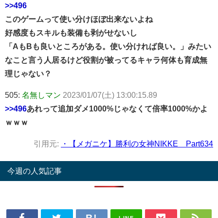
>>496
このゲームって使い分けほぼ出来ないよね
好感度もスキルも装備も剥がせないし
「AもBも良いところがある。使い分ければ良い。」みたい
なこと言う人居るけど役割が被ってるキャラ何体も育成無
理じゃない？
505:
名無しマン
2023/01/07(土) 13:00:15.89
>>496
あれって追加ダメ1000%じゃなくて倍率1000%かよ
ｗｗｗ
引用元:
・【メガニケ】勝利の女神NIKKE Part634
今週の人気記事