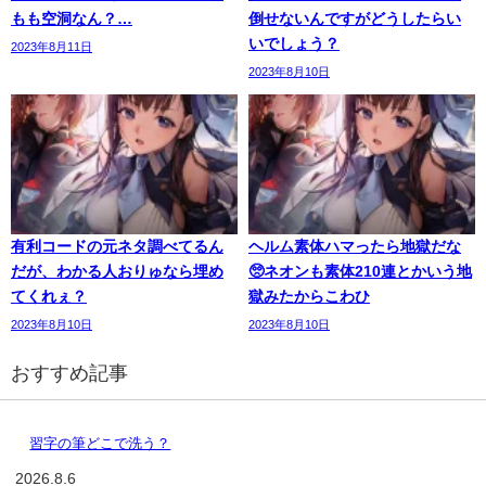
もも空洞なん？…
倒せないんですがどうしたらい
いでしょう？
2023年8月11日
2023年8月10日
有利コードの元ネタ調べてるん
ヘルム素体ハマったら地獄だな
だが、わかる人おりゅなら埋め
🥺ネオンも素体210連とかいう地
てくれぇ？
獄みたからこわひ
2023年8月10日
2023年8月10日
おすすめ記事
習字の筆どこで洗う？
2026.8.6