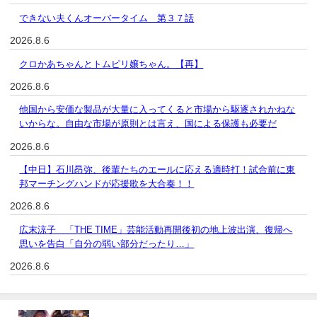
できない夫くんオーバータイム 第３７話
2026.8.6
クロかあちゃんとトムピリ嬢ちゃん。【再】
2026.8.6
他国から安価な製品が大量に入ってくると市場から駆逐されかねな
いからな。自由な市場が原則とは言え、国による保護も必要だ
2026.8.6
【中日】石川昂弥、後輩たちのエールに応える適時打！試合前に東
邦マーチングハンドが応援歌を大合奏！！
2026.8.6
広末涼子 「THE TIME」芸能活動再開後初の地上波出演、復帰へ
思いを告白「自分の弱い部分だったり…」
2026.8.6