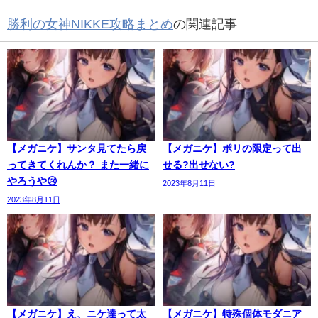
勝利の女神NIKKE攻略まとめ
の関連記事
【メガニケ】サンタ見てたら戻
【メガニケ】ポリの限定って出
ってきてくれんか？ また一緒に
せる?出せない?
やろうや😢
2023年8月11日
2023年8月11日
【メガニケ】え、ニケ達って太
【メガニケ】特殊個体モダニア