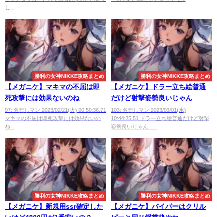
し...
勝利の女神NIKKE攻略まとめ
勝利の女神NIKKE攻略まとめ
【メガニケ】マキマの不屈は即
【メガニケ】ドラー立ち絵普通
死攻撃には効果ないのね
だけど射撃姿勢良いじゃん
97: 名無しマン 2023/02/21(火) 00:50:36.71
103: 名無しマン 2023/03/01(水)
マキマの不屈は即死攻撃には効果ないの
10:44:25.51 ドラー立ち絵普通だけど射撃
ね...
姿勢良いじゃん......
勝利の女神NIKKE攻略まとめ
勝利の女神NIKKE攻略まとめ
【メガニケ】新規用ssr確定した
【メガニケ】バイパーはクリル