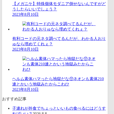
【メガニケ】特殊個体モダニア倒せないんですがど
うしたらいいでしょう？
2023年8月10日
有利コードの元ネタ調べてるんだが、わかる人おり
ゅなら埋めてくれぇ？
2023年8月10日
ヘルム素体ハマったら地獄だな🥺ネオンも素体210
連とかいう地獄みたからこわひ
2023年8月10日
おすすめ記事
子連れが外食でちょっといいもの食べるにはどうす
ればいい？
2026.8.8