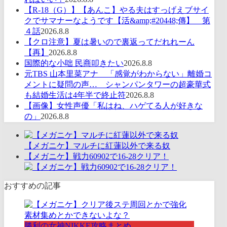
【R-18（G）】【あんこ】やる夫はすっげえブサイ
クでサマナーなようです【活&amp;#20448;傳】 第
４話
2026.8.8
【クロ注意】夏は暑いので裏返ってだれれーん
【再】
2026.8.8
国際的な小咄 民商叩きたい
2026.8.8
元TBS 山本里菜アナ 「感覚がわからない」離婚コ
メントに疑問の声… シャンパンタワーの超豪華式
も結婚生活は4年半で終止符
2026.8.8
【画像】女性声優「私はね、ハゲてる人が好きな
の」
2026.8.8
【メガニケ】マルチに紅蓮以外で来る奴
【メガニケ】戦力60902で16-28クリア！
おすすめの記事
勝利の女神NIKKE攻略まとめ