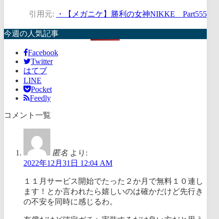
引用元:
・【メガニケ】勝利の女神NIKKE Part555
今週の人気記事
Facebook
Twitter
はてブ
LINE
Pocket
Feedly
コメント一覧
匿名
より:
2022年12月31日 12:04 AM
１１月サービス開始でたった２か月で無料１０連し
ます！とか言われたら嬉しいのは確かだけど先行き
の不安を同時に感じるわ。