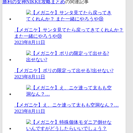
勝利の女神NIKKE攻略まとめ
の関連記事
【メガニケ】サンタ見てたら戻ってきてくれんか？
また一緒にやろうや😢
2023年8月11日
【メガニケ】ポリの限定って出せる?出せない?
2023年8月11日
【メガニケ】え、ニケ達って太もも空洞なん？…
2023年8月11日