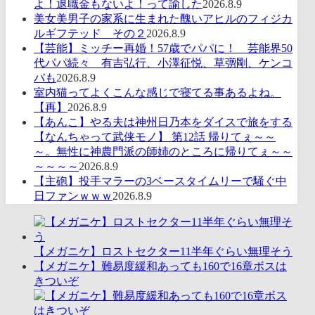
よ！退職金もないよ！って諭した
2026.8.9
美女美男子の家系に生まれた醜いアヒルのフィジカ
ルギフテッド その２
2026.8.9
【芸能】ミッチー再婚！57歳でパパに！ 芸能界50
代パパ続々 有吉弘行、小澤征悦、草彅剛、ケンコ
バも
2026.8.9
室内猫ってよくこんな感じで寝てる事あるよね。
【再】
2026.8.9
【あんこ】やる夫は神州日乃本をダイスで旅をする
【なんちゃって武侠モノ】 第12話 帰りてぇ～～
～。無性に神農門派の師姉のところに帰りてぇ～～
～～～～
2026.8.9
【主砲】投手マラーの3ベースタイムリーで騒ぐ中
日ファンｗｗｗ
2026.8.9
【メガニケ】ロストセクター11半年ぐらい無理そう
【メガニケ】難易度緩和あっても160で16章ボスは
きついぞ