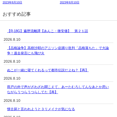
2023年8月10日
2023年8月10日
おすすめ記事
【R-18G】遍歴流離譚【あんこ・微安価】 第２１話
2026.8.10
【品格論争】高樹沙耶のアニソン盆踊り批判「品格落ちた」で大論
争！過去発言にも飛び火
2026.8.10
ぬこが一緒に寝てくれるって都市伝説だよね？【再】
2026.8.10
雨戸の外で声がざわざわ聞こえて、あーたむろしてんなあとか思い
ながらうつらうつらしてた【再】
2026.8.10
懐古厨と言われようと３リメイクが気になる