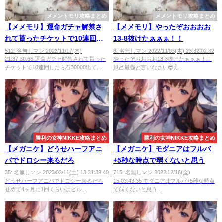
メメントモリ攻略まとめ
メメントモリ攻略まとめ
【メメモリ】運命ガチャ解禁さ
【メメモリ】やったぞおおおお
れて貰ったチケットで10連回し
13-8抜けたぁぁぁ！！
たら石30000出てきてワロタ
512: 名無しマン 2022/11/17(木)
8: 名無しマン 2022/11/03(木) 23:32:02.82
21:37:30.66 運命ガチャ解禁されて貰った
やったぞおおおお13-8抜けたぁぁぁ！！
チケットで10連回したら石30000出て...
風呂最強と言いなさい😎✌...
勝利の女神NIKKE攻略まとめ
勝利の女神NIKKE攻略まとめ
【メガニケ】どうせハーフアニ
【メガニケ】モダニアはフルバ
バでドロシー来るだろ
+5秒な時点で弱くないと思う
35: 名無しマン 2023/03/11(土) 13:31:39.40
715: 名無しマン 2022/12/16(金)
どうせハーフアニバでドロシー来るだろ
15:03:43.35 モダニアはフルバ+5秒な時点
せめて4ヶ月に1回くらいはピル...
で弱くないと思う...