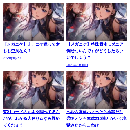
【メガニケ】え、ニケ達って太
【メガニケ】特殊個体モダニア
もも空洞なん？…
倒せないんですがどうしたらい
いでしょう？
2023年8月11日
2023年8月10日
有利コードの元ネタ調べてるん
ヘルム素体ハマったら地獄だな
だが、わかる人おりゅなら埋め
🥺ネオンも素体210連とかいう地
てくれぇ？
獄みたからこわひ