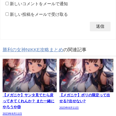
新しいコメントをメールで通知
新しい投稿をメールで受け取る
勝利の女神NIKKE攻略まとめ
の関連記事
【メガニケ】サンタ見てたら戻
【メガニケ】ポリの限定って出
ってきてくれんか？ また一緒に
せる?出せない?
やろうや😢
2023年8月11日
2023年8月11日