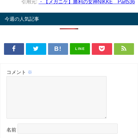
引用元:
・【メガニケ】勝利の女神NIKKE Part536
今週の人気記事
LINE
コメント
※
名前