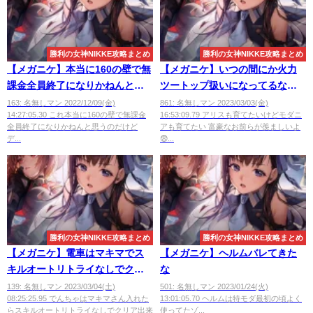
勝利の女神NIKKE攻略まとめ
勝利の女神NIKKE攻略まとめ
【メガニケ】本当に160の壁で無
【メガニケ】いつの間にか火力
課金全員終了になりかねんと思
ツートップ扱いになってるなア
う
リス
163: 名無しマン 2022/12/09(金)
861: 名無しマン 2023/03/03(金)
14:27:05.30 これ本当に160の壁で無課金
16:53:09.79 アリスも育てたいけどモダニ
全員終了になりかねんと思うのだけど
アも育てたい 富豪なお前らが羨ましいよ
デ...
😨...
勝利の女神NIKKE攻略まとめ
勝利の女神NIKKE攻略まとめ
【メガニケ】電車はマキマでス
【メガニケ】ヘルムバレてきた
キルオートリトライなしでクリ
な
ア
139: 名無しマン 2023/03/04(土)
501: 名無しマン 2023/01/24(火)
08:25:25.95 でんちゃはマキマさん入れた
13:01:05.70 ヘルムは特モダ最初の頃よく
らスキルオートリトライなしでクリア出来
使ってたゾ...