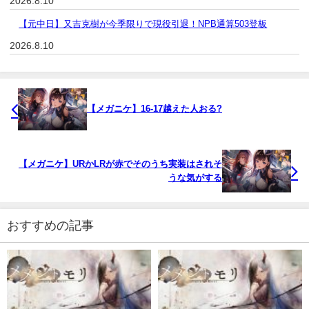
2026.8.10
【元中日】又吉克樹が今季限りで現役引退！NPB通算503登板
2026.8.10
【メガニケ】16-17越えた人おる?
【メガニケ】URかLRが赤でそのうち実装はされそ
うな気がする
おすすめの記事