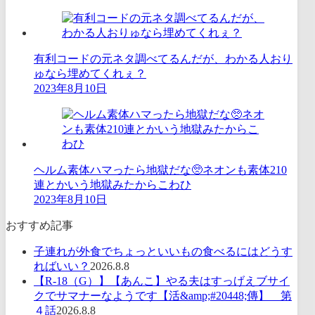
有利コードの元ネタ調べてるんだが、わかる人おり
ゅなら埋めてくれぇ？
2023年8月10日
ヘルム素体ハマったら地獄だな🥺ネオンも素体210
連とかいう地獄みたからこわひ
2023年8月10日
おすすめ記事
子連れが外食でちょっといいもの食べるにはどうす
ればいい？
2026.8.8
【R-18（G）】【あんこ】やる夫はすっげえブサイ
クでサマナーなようです【活&amp;#20448;傳】 第
４話
2026.8.8