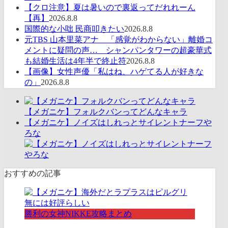
【クロ注意】夏は暑いので裏返ってだれれーん
【再】
2026.8.8
国際的な小咄 民商叩きたい
2026.8.8
元TBS 山本里菜アナ 「感覚がわからない」離婚コ
メントに疑問の声… シャンパンタワーの超豪華式
も結婚生活は4年半で終止符
2026.8.8
【画像】女性声優「私はね、ハゲてる人が好きな
の」
2026.8.8
【メガニケ】フォルクバンってどんなキャラ
【メガニケ】ノイズはしれっとサイレントナーフや
ろな
おすすめの記事
勝利の女神NIKKE攻略まとめ