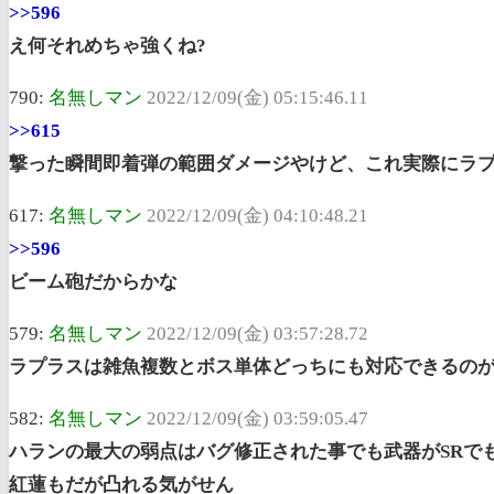
>>596
え何それめちゃ強くね?
790:
名無しマン
2022/12/09(金) 05:15:46.11
>>615
撃った瞬間即着弾の範囲ダメージやけど、これ実際にラ
617:
名無しマン
2022/12/09(金) 04:10:48.21
>>596
ビーム砲だからかな
579:
名無しマン
2022/12/09(金) 03:57:28.72
ラプラスは雑魚複数とボス単体どっちにも対応できるの
582:
名無しマン
2022/12/09(金) 03:59:05.47
ハランの最大の弱点はバグ修正された事でも武器がSRで
紅蓮もだが凸れる気がせん