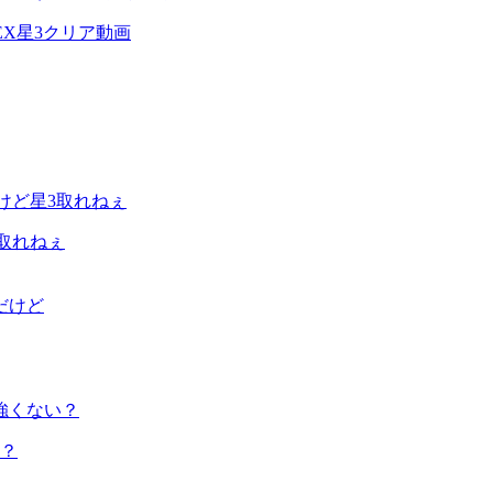
EX星3クリア動画
取れねぇ
？