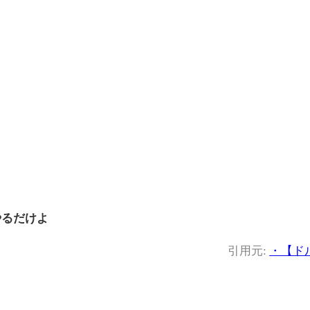
やるだけよ
引用元:
・【ドル