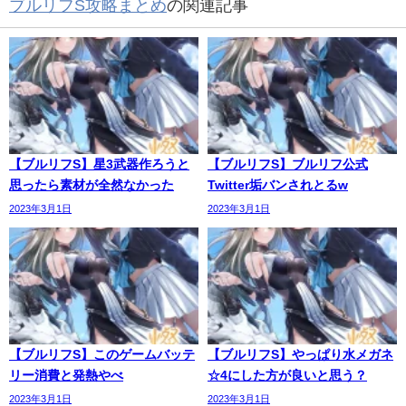
ブルリフS攻略まとめ
の関連記事
【ブルリフS】星3武器作ろうと
【ブルリフS】ブルリフ公式
思ったら素材が全然なかった
Twitter垢バンされとるw
2023年3月1日
2023年3月1日
【ブルリフS】このゲームバッテ
【ブルリフS】やっぱり水メガネ
リー消費と発熱やべ
☆4にした方が良いと思う？
2023年3月1日
2023年3月1日