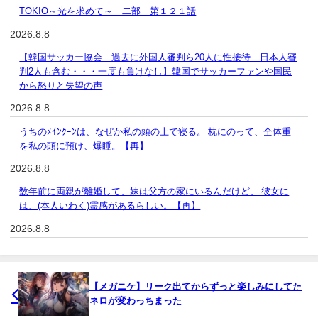
TOKIO～光を求めて～ 二部 第１２１話
2026.8.8
【韓国サッカー協会 過去に外国人審判ら20人に性接待 日本人審
判2人も含む・・・一度も負けなし】韓国でサッカーファンや国民
から怒りと失望の声
2026.8.8
うちのﾒｲﾝｸｰﾝは、なぜか私の頭の上で寝る。 枕にのって、全体重
を私の頭に預け、爆睡。【再】
2026.8.8
数年前に両親が離婚して、妹は父方の家にいるんだけど、 彼女に
は、(本人いわく)霊感があるらしい。【再】
2026.8.8
【メガニケ】リーク出てからずっと楽しみにしてた
ネロが変わっちまった