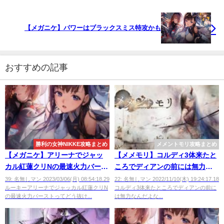
【メガニケ】パワーはブラックスミス特攻かも
おすすめの記事
勝利の女神NIKKE攻略まとめ
メメントモリ攻略まとめ
【メガニケ】アリーナでジャッ
【メメモリ】コルディ3体来たと
カル紅蓮クリNの最速火力バース
ころでディアンの前には無力な
トってどう抜ければいい？
んだよな
39: 名無しマン 2023/03/06(月) 08:54:18.29
22: 名無しマン 2022/11/10(木) 19:24:17.18
ルーキーアリーナでジャッカル紅蓮クリN
コルディ3体来たところでディアンの前に
の最速火力バーストってどう抜け...
は無力なんだよな...