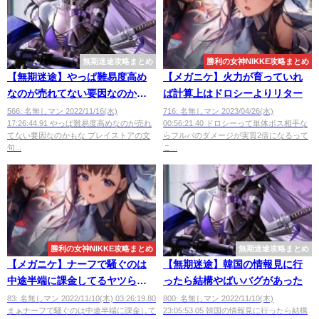
無期迷途攻略まとめ
勝利の女神NIKKE攻略まとめ
【無期迷途】やっぱ難易度高め
【メガニケ】火力が育っていれ
なのが売れてない要因なのかも
ば計算上はドロシーよりリター
な
566: 名無しマン 2022/11/16(水)
716: 名無しマン 2023/04/26(水)
17:26:44.91 やっぱ難易度高めなのが売れ
00:56:21.40 ドロシーって単体ボス相手な
てない要因なのかもな プレイストアの文
らフルバのダメージが実質2倍になるって
句...
こ...
勝利の女神NIKKE攻略まとめ
無期迷途攻略まとめ
【メガニケ】ナーフで騒ぐのは
【無期迷途】韓国の情報見に行
中途半端に課金してるヤツらだ
ったら結構やばいバグがあった
けだろうな
83: 名無しマン 2022/11/10(木) 03:26:19.80
800: 名無しマン 2022/11/10(木)
まぁナーフで騒ぐのは中途半端に課金して
23:05:53.05 韓国の情報見に行ったら結構