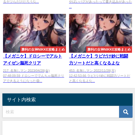
るヤツらだけだろうな...
やばいバグがあったって書き込みがあった
...
勝利の女神NIKKE攻略まとめ
勝利の女神NIKKE攻略まとめ
【メガニケ】ドロシーでアルト
【メガニケ】ラピだけ妙に戦闘
アイゼン脳死クリア
力ソートだと高くなるよな
217: 名無しマン 2023/04/28(金)
453: 名無しマン 2022/11/28(月)
07:48:09.59 ドロシーででんちゃ脳死クリ
12:42:53.66 ラピだけ妙に戦闘力ソートだ
アできるようになった😆...
と高くなるよな...
サイト内検索