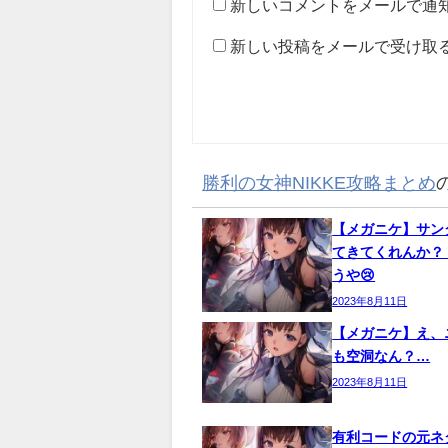
新しいコメントをメールで通
新しい投稿をメールで受け取
勝利の女神NIKKE攻略まとめ
【メガニケ】サン
てきてくれんか？
うや😢
2023年8月11日
【メガニケ】え、
も空洞なん？…
2023年8月11日
有利コードの元ネ