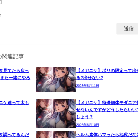
知
る
の関連記事
タ見てたら戻っ
【メガニケ】ポリの限定って出
 また一緒にやろ
る?出せない?
2023年8月11日
ニケ達って太も
【メガニケ】特殊個体モダニア
せないんですがどうしたらいい
しょう？
2023年8月10日
タ調べてるんだ
ヘルム素体ハマったら地獄だな