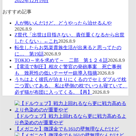
2022年12月19日
おすすめ記事
人が怖いんだけど、どうやったら治せるんや
2026.8.9
Z世代「出世は目指さない、責任重くなるから出世
したくない」←これ
2026.8.9
転生したらお気楽貴族生活が出来ると思ってたの
に… 第19話
2026.8.9
TOKIO～光を求めて～ 二部 第１２４話
2026.8.9
【電流で制圧】相次ぐ警官の発砲事案 死亡事例
も 致死性の低いテーザー銃導入指摘
2026.8.9
うちはよく彼氏が泊まりにくるのでセミダブルで枕
二つ置いてある。 私は壁側の枕でいつも寝ていて、
必ず猫が布団に入ってくる。【再】
2026.8.9
【ドルウェブ】戦力上回れるなら更に戦力高めるよ
り色染めのが重要やぞ
【メガニケ】微課金でも161の壁無理なんだけど