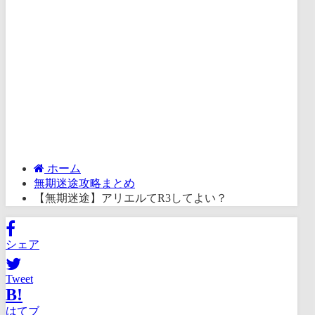
ホーム
無期迷途攻略まとめ
【無期迷途】アリエルてR3してよい？
シェア
Tweet
B!
はてブ