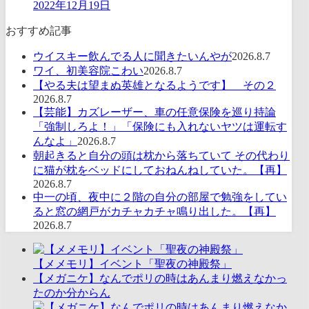
2022年12月19日
おすすめ記事
ウイスキー飲んでる人に聞きたいんやが
2026.8.7
ワイ、初美容院こわい
2026.8.7
【やる夫は望まぬ英雄となるようです】 その２
2026.8.7
【芸能】カズレーザー、車の任意保険を巡り持論
「強制しろよ！」「保険にも入れないヤツは運転す
んなよ」
2026.8.7
朝起きると自分の頭は枕から落ちていて その代わり
に猫が枕をベッドにしておねんねしていた。【再】
2026.8.7
中一の頃、夜中に２階の自分の部屋で勉強をしてい
ると窓の網戸がカチャカチャ鳴り出した。【再】
2026.8.7
【メメモリ】イベント「聖夜の神殿祭」
【メガニケ】なんでポリの時はあんまり燃えなかっ
たのか分からん