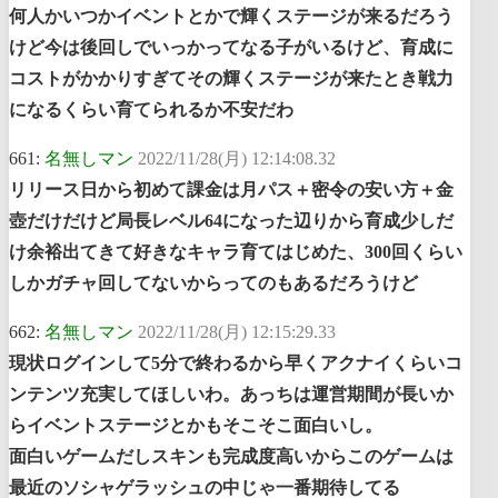
何人かいつかイベントとかで輝くステージが来るだろう
けど今は後回しでいっかってなる子がいるけど、育成に
コストがかかりすぎてその輝くステージが来たとき戦力
になるくらい育てられるか不安だわ
661:
名無しマン
2022/11/28(月) 12:14:08.32
リリース日から初めて課金は月パス＋密令の安い方＋金
壺だけだけど局長レベル64になった辺りから育成少しだ
け余裕出てきて好きなキャラ育てはじめた、300回くらい
しかガチャ回してないからってのもあるだろうけど
662:
名無しマン
2022/11/28(月) 12:15:29.33
現状ログインして5分で終わるから早くアクナイくらいコ
ンテンツ充実してほしいわ。あっちは運営期間が長いか
らイベントステージとかもそこそこ面白いし。
面白いゲームだしスキンも完成度高いからこのゲームは
最近のソシャゲラッシュの中じゃ一番期待してる