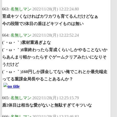
663:
名無しマン
2022/11/28(月) 12:22:24.80
育成キツくなければカワカワも育てるんだけどなぁ
今の段階で2体目の盾ほどキツイものは無い
664:
名無しマン
2022/11/28(月) 12:22:52.24
(´・ω・｀)素材重過ぎよな
(´・ω・｀)8章終わったら育成くらいしかやることないか
らあんまり軽かったらすぐゲームクリアみたいになりそ
うだけど
(´・ω・｀)160円しか課金してない俺でこれとか最先端走
ってる重課金局長やることあるんか？
665:
名無しマン
2022/11/28(月) 12:25:15.79
盾2体目は相当な愛がないと無駄すぎてキツいな
666:
名無しマン
2022/11/28(月) 12:32:46.83