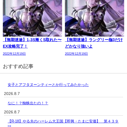
【無期迷途】1-3S漸くS取れた〜
【無期迷途】ラングリー枷3だけ
EX攻略完了！
どかなり強いよ
2022年12月19日
2022年12月19日
おすすめ記事
女子とアフタヌーンティーとか行ってみたかった
2026.8.7
なに！？蜘蛛出たの！？
2026.8.7
【R-18】やる夫のハーレム大王国【即興・たまに安価】 第４３９
話