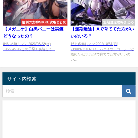
勝利の女神NIKKE攻略まとめ
無期迷途攻略まとめ
【メガニケ】白黒バニーは実装
【無期迷途】Aで育ててた方がい
どうなったの？
いのいる？
846: 名無しマン 2023/03/22(水)
161: 名無しマン 2022/10/31(月)
13:22:45.35 この子早く実装して...
21:00:49.50 NOX、ハクイツ、コージーで
始めたんだけどAで育ててた方がいいの
い...
サイト内検索