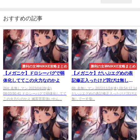
おすすめの記事
勝利の女神NIKKE攻略まとめ
勝利の女神NIKKE攻略まとめ
【メガニケ】ドロシーバグで弱
【メガニケ】だいぶエグめの表
体化しててこの火力なのかよ
記修正入ったけど詫びは無しで
ーす
264: 名無しマン 2023/04/28(金)
88: 名無しマン 2022/11/24(木) 08:54:12.14
08:03:50.41 ドロシーバグで弱体化してて
だいぶエグめの表記修正入ったけど詫びは
この火力なのかよ 滅茶苦茶強いやん...
無しでーす🤪...