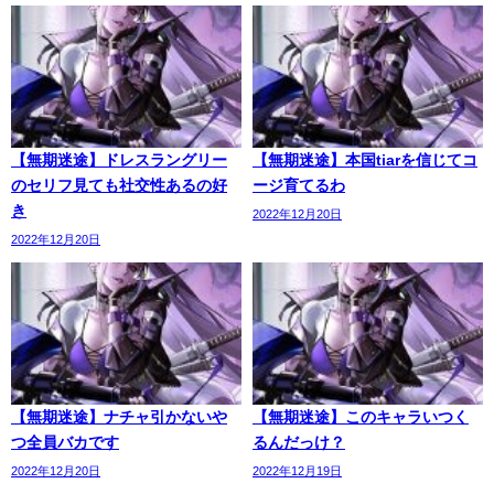
【無期迷途】ドレスラングリー
【無期迷途】本国tiarを信じてコ
のセリフ見ても社交性あるの好
ージ育てるわ
き
2022年12月20日
2022年12月20日
【無期迷途】ナチャ引かないや
【無期迷途】このキャラいつく
つ全員バカです
るんだっけ？
2022年12月20日
2022年12月19日