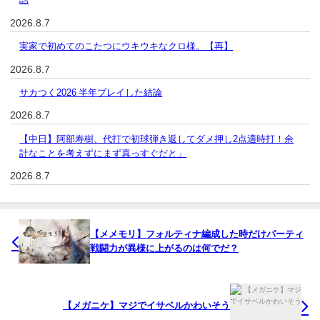
2026.8.7
実家で初めてのこたつにウキウキなクロ様。【再】
2026.8.7
サカつく2026 半年プレイした結論
2026.8.7
【中日】阿部寿樹、代打で初球弾き返してダメ押し2点適時打！余
計なことを考えずにまず真っすぐだと」
2026.8.7
【メメモリ】フォルティナ編成した時だけパーティ
戦闘力が異様に上がるのは何でだ？
【メガニケ】マジでイサベルかわいそう