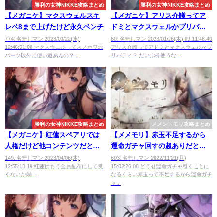
勝利の女神NIKKE攻略まとめ
勝利の女神NIKKE攻略まとめ
【メガニケ】マクスウェルスキ
【メガニケ】アリス介護ってア
レベ8まで上げたけど永久ベンチ
ドミとマクスウェルかプリバテ
ィ？
774: 名無しマン 2023/03/22(水)
80: 名無しマン 2023/01/26(木) 09:11:48.40
12:46:51.00 マクスウェルってスノホワの
アリス介護ってアドミとマクスウェルかプ
パーツ以外に使い道あんの？...
リバティ？ だいぶ枠使うな...
勝利の女神NIKKE攻略まとめ
メメントモリ攻略まとめ
【メガニケ】紅蓮スペアリでは
【メメモリ】赤玉不足するから
人権だけど他コンテンツだと産
運命ガチャ回すの超ありだと思
廃
う
149: 名無しマン 2023/04/06(木)
603: 名無しマン 2022/11/21(月)
12:55:18.19 紅蓮はもう全員配布にして良
15:02:26.08 どうせ運命ガチャ引くことに
くないか🤗...
なるくらい赤玉って不足するから運命ガチ
ャ...