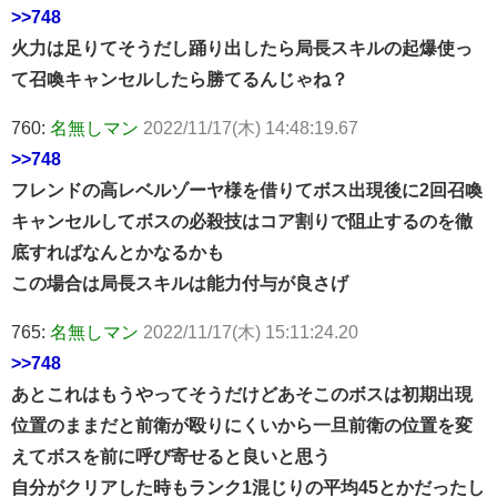
>>748
火力は足りてそうだし踊り出したら局長スキルの起爆使っ
て召喚キャンセルしたら勝てるんじゃね？
760:
名無しマン
2022/11/17(木) 14:48:19.67
>>748
フレンドの高レベルゾーヤ様を借りてボス出現後に2回召喚
キャンセルしてボスの必殺技はコア割りで阻止するのを徹
底すればなんとかなるかも
この場合は局長スキルは能力付与が良さげ
765:
名無しマン
2022/11/17(木) 15:11:24.20
>>748
あとこれはもうやってそうだけどあそこのボスは初期出現
位置のままだと前衛が殴りにくいから一旦前衛の位置を変
えてボスを前に呼び寄せると良いと思う
自分がクリアした時もランク1混じりの平均45とかだったし